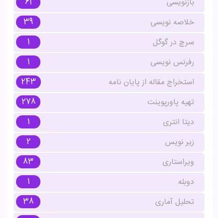
61
بازنویسی
39
خلاصه نویسی
1
سرچ در گوگل
1
رفرنس نویسی
243
استخراج مقاله از پایان نامه
278
تهیه پاورپوینت
1
دیتا انتری
2
زیر نویس
83
ویراستاری
1
دوبله
38
تحلیل آماری