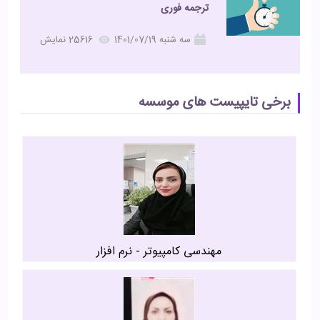
ترجمه فوری
سه شنبه 1401/07/19
25616 نمایش
برخی تایپیست های موسسه
مهندسی کامپیوتر - نرم افزار