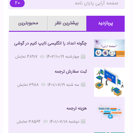
20
صفحه آرایی پایان نامه
پربازدید
بیشترین نظر
محبوبترین
چگونه اعداد را انگلیسی تایپ کنیم در گوشی
چهارشنبه 1403/10/19
48917 نمایش
ثبت سفارش ترجمه
سه شنبه 1401/07/19
39118 نمایش
هزینه ترجمه
دوشنبه 1401/07/18
38564 نمایش